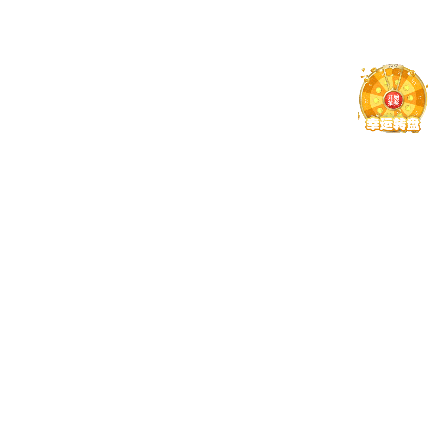
和调整才能保持竞争力，实现更高目标。
3、潜在的新中场人选
针对乌加特离队后的空缺，曼联已经开始物色新的中
场人选。有消息称，他们正在密切关注几位优秀年轻
球员，希望通过引进新鲜血液来增强球队实力。其
中，一些来自顶级联赛或者青训系统的小将备受青
睐。
这些潜在的人选不仅具备良好的技术水平，更重要的
是他们都有着较强的发展潜力。如果能顺利加盟，将
为球队带来新的活力，也能很好地融入现有战术体
系，从而提升整体竞争力。
另外，新中场人选还需具备一定的大赛经验，以帮助