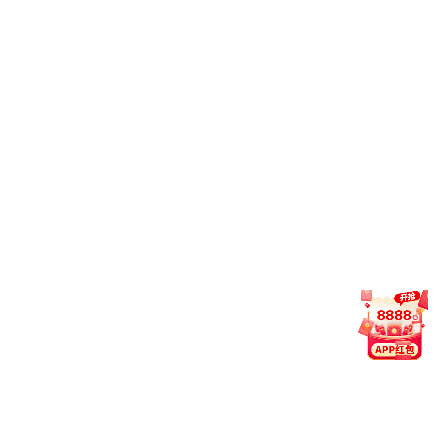
球队应对接下来的各种挑战。因此，在筛选过程中，
管理层需要综合考虑多方面因素，以确保最终选择的
人能够真正适合曼联的发展需求。
4、交易对俱乐部未来影响
若此次交易顺利完成，将为曼联未来的发展奠定基
础。一方面，通过清理不必要的人手，可以释放更多
资源用于引援，从而提高整体实力；另一方面，新加
入的球员若表现出色，将提升全队士气，为后续比赛
注入新的动力。
此外，此次交易还将向外界表明曼联对于重建与持续
竞争状态的不懈追求。在激烈的英超争夺战中，每一
次成功引援都可能成为改变局势的重要因素，因此这
样的操作显得尤为关键。