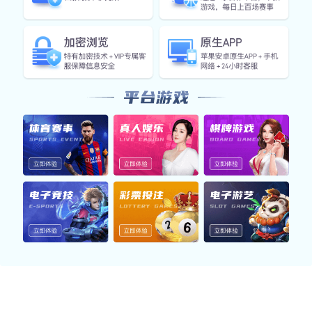
并未达到预期，这使得他的离队成为一种可能选择，
同时也是球队阵容优化的一部分。
2、曼联为何选择出售
出售乌加特有多个原因，其中最主要的是为了腾出薪
资空间。随着球队引援计划逐渐展开，高额薪资成为
了一道不可忽视的障碍。通过出售一些不常用或表现
平平的球员，曼联可以为引进新援提供资金支持。
此外，换血也是提升球队战斗力的重要手段。如果继
续保留那些无法融入战术体系或缺乏竞争力的球员，
不仅会影响团队氛围，还可能导致年轻球员的发展受
限。因此，及时调整阵容是非常必要的。
最后，从长远来看，这样的操作也符合现代足球俱乐
部对阵容建设和更新换代的一种趋势。只有不断优化