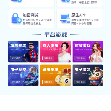
冷静，并始终专注于胜利。因此，在与佩林卡交流过
程中，文班经纪人提到培养这种心态对于年轻球员的
发展至关重要，这也是佩林卡需要重点考虑的一部
分。
此外，科比对于细节的追求同样值得借鉴。他会认真
研究每一位对手的视频资料，以便找出他们的弱点并
加以利用。这种严谨和执着让他的训练和比赛效果显
著。因此，文班经纪人与佩林卡讨论时也强调了数据
分析和视频研究在现代篮球中的重要性，这些都是提
升球队竞争力不可或缺的一环。
2、鲨鱼防守技巧的重要性
鲨鱼防守技巧源自于传奇中锋沙奎尔·奥尼尔，他凭借