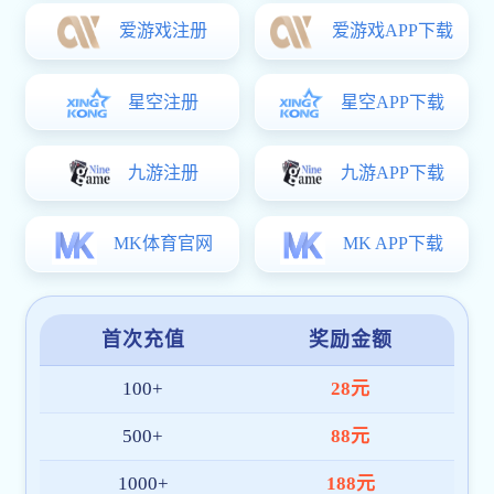
文班经纪人与佩林卡交流科比
经验后者借鉴鲨鱼防守技巧提
升球队表现
2026-06-30 14:12
32 次阅读
首页
/
体育看点
本文主要探讨了文班经纪人与湖人总经理佩林卡之间
的交流，着重分析了他们在科比布莱恩特的经验基础
上进行的讨论。通过借鉴鲨鱼防守技巧，佩林卡得以
提升球队整体表现，尤其是在防守端的能力。这一交
流不仅为球队带来了新的战术思路，也推动了球员个
人技能的发展。文章将从四个方面深入探讨这一话
题，包括科比的比赛智慧、鲨鱼防守技巧的重要性、