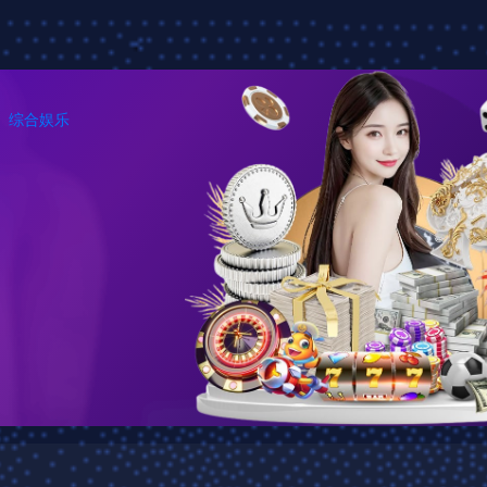
App
关于我们
体育看点
享全球体育盛
门体育项目。
容实时更新
。