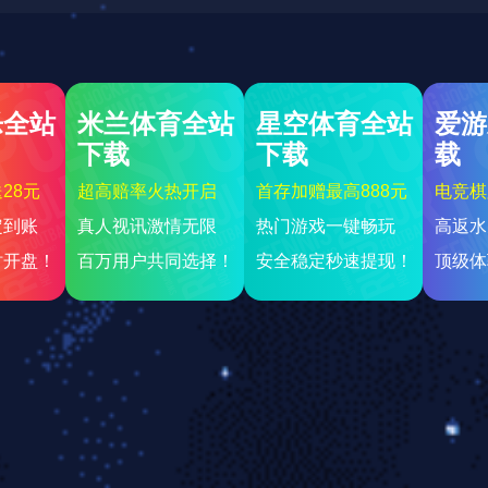
容，读者可以更全面地理解武磊在中国足球中的地位以及这一仪
奋斗历程
人的足球天赋，从青少年时期就开始接受专业训练。他在西班牙
现，让他逐渐成为了外界瞩目的焦点。在国家队中，他以其出色
关键进球，将自己打造成了当之无愧的核心球员。
逐步积累了丰富的比赛经验，并在国际舞台上频频亮相。他不仅
中的榜样。在每一次比赛中，他都以拼搏精神和团队意识感染着
家队生涯的第100场比赛，这不仅仅是一个数字，更代表着他
但也闪耀着辉煌与荣耀，充分体现了他对足球事业的不懈追求。
式具体安排
队百场赛事，中国足协正在精心筹备一系列庆祝活动。仪式将于