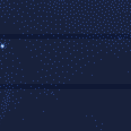
百场仪式筹备已久中国足协积极
2026-07-05 23:48
37 次阅读
首页
/
体育看点
代表性人物之一，他在国家队的百场比赛即将到来，这不仅是他
历史上的一大盛事。为了庆祝这一特殊时刻，中国足协已经进行
保仪式的顺利举行并达到预期效果。本文将从四个方面详细阐述
、百场仪式的具体安排、中国足协的支持和推广策略，以及社会