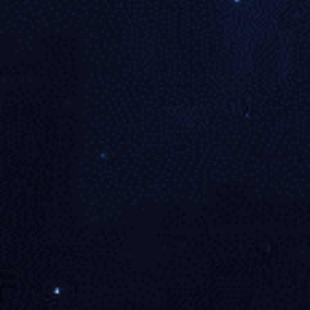
4.
詹姆斯谈专属握手动作的记忆秘诀与队友间
2026-07-11
5.
迪马利亚观看阿根廷比赛晒照称赞梅西表现
2026-08-05
6.
武磊国家队百场仪式筹备已久中国足协积极
2026-07-05
7.
薪资专家分析弗拉格勒与国王签署双向合同
2026-07-16
8.
科瓦奇续约需多特今夏引援加强攻击型中场
2026-07-31