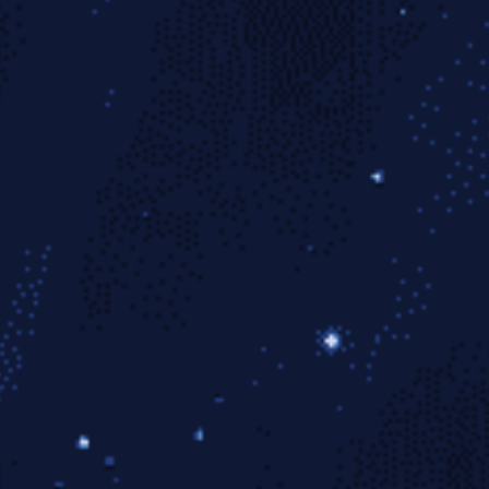
还会邀请众多前国脚及知名人士共同见证这一历史时刻，以示对
设置专门区域，用于展示武磊职业生涯的重要瞬间，包括精彩进
让观众更好地了解他的成长轨迹。这种形式不仅增强了仪式感，
事。
次庆祝活动中，中国足协还计划举办一场慈善赛，将部分收益捐
。这种结合体育与公益的方式，不仅能提升活动影响力，也能让
协的大力支持
场仪式给予了高度重视，从筹备阶段开始就全力投入。目前，各
这样的方式激励更多年轻运动员追求自己的梦想。此外，他们还
足球整体形象。
行，中国足协组成了专门工作小组，与相关部门密切配合。从活