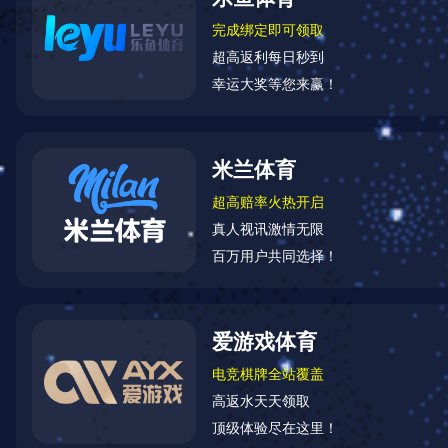
武磊国家队
武磊作为中国足球的
程碑，也是中国足球
推动相关计划，以确
出道以来的奋斗历程