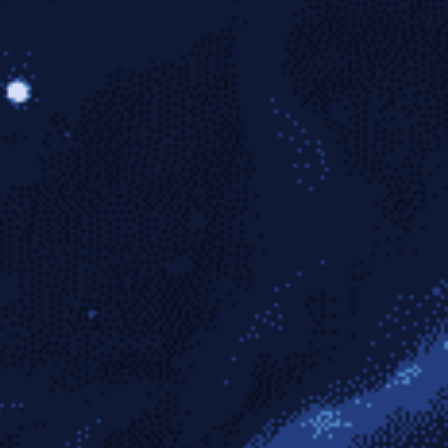
都经过充分讨论和细致安排，以保证活动能够达到预期效果，让
的温暖和团结。
也鼓励媒体广泛报道此次事件，希望通过新闻传播让更多公众了
球未来的发展方向。这种支持不仅体现在物质上，更是在精神层
界反响与期待
近，各界对这次活动充满期待。不少媒体纷纷刊登文章，对武磊
，希望他能继续为国家队贡献力量。在社交平台上，许多球迷留
证历史的一刻。
体育评论员也纷纷表示，这是一个激励年轻运动员不断追求卓越
，可以传递正能量，引导更多孩子参与到足球运动中来，为推动